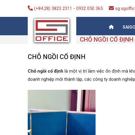
Skip
(+84.28) 3823 2311
-
0932 050 365
sg.sgoff
to
content
SAIG
Saigon-Office
Saving Is Solution
CHỖ NGỒI CỐ ĐỊNH
CHỖ NGỒI CỐ ĐỊNH
Chỗ ngồi cố định
là một vị trí làm việc ổn định mà kh
doanh nghiệp mới thành lập, các công ty doanh nghiệp 