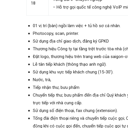
18
– Hỗ trợ gọi quốc tế công nghệ VoIP mi
01 vị trí (bàn) ngồi làm việc + tủ hồ sơ cá nhân.
Photocopy, scan, printer.
Sử dụng địa chỉ giao dịch, đăng ký GPKD
Thương hiệu Công ty tại tầng trệt trước tòa nhà (ch
Đặt logo, thương hiệu trên trang web của saigon-o
Lễ tân tiếp khách (thông thạo anh ngữ).
Sử dụng khu vực tiếp khách chung (15-30’).
Nước, trà,
Tiếp nhận thư, bưu phẩm
Chuyển tiếp thư, bưu phẩm đến địa chỉ Quý khác
trực tiếp với nhà cung cấp.
Sử dụng số điện thoại, fax chung (extension).
Tổng đài điện thoại riêng và chuyển tiếp cuộc gọi;
động khi có cuộc gọi đến, chuyển tiếp cuộc gọi tư