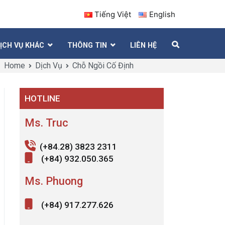
Tiếng Việt
English
ỊCH VỤ KHÁC
THÔNG TIN
LIÊN HỆ
Home
Dịch Vụ
Chỗ Ngồi Cố Định
HOTLINE
Ms. Truc
(+84.28) 3823 2311
(+84) 932.050.365
Ms. Phuong
(+84) 917.277.626