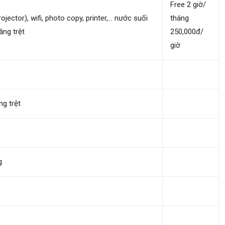
Free 2 giờ/
ector), wifi, photo copy, printer,… nước suối
tháng
tầng trệt
250,000đ/
giờ
ng trệt
g