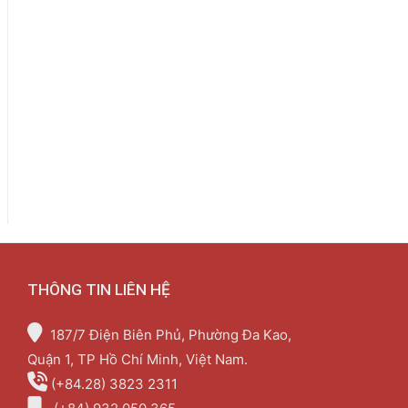
THÔNG TIN LIÊN HỆ
187/7 Điện Biên Phủ, Phường Đa Kao,
Quận 1, TP Hồ Chí Minh, Việt Nam.
(+84.28) 3823 2311