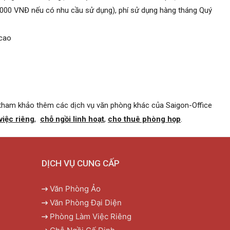
 VNĐ nếu có nhu cầu sử dụng), phí sử dụng hàng tháng Quý
 cao
 tham khảo thêm các dịch vụ văn phòng khác của Saigon-Office
việc riêng
,
chỗ ngồi linh hoạt
,
cho thuê phòng họp
.
DỊCH VỤ CUNG CẤP
Văn Phòng Ảo
Văn Phòng Đại Diện
Phòng Làm Việc Riêng