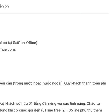
ễn phí
ỉ có tại SaiGon-Office).
ffice.com.
h yêu cầu (trong nước hoặc nước ngoài). Quý khách thanh toán phí
 Quý khách sở hữu 01 tổng đài riêng với các tính năng: Chào tự
̣ động khi có cuộc gọi đến (01 line free, 2 – 05 line phụ thu thêm