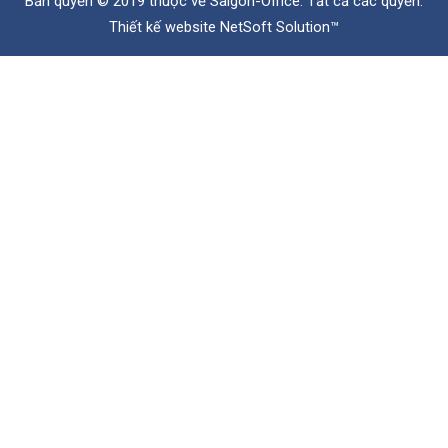
Bản quyền © 2019 thuộc về
Saigon-Office
. Tất cả các quyền.
Thiết kế website
NetSoft Solution™