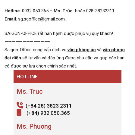
Hotline
: 0932 050 365 –
Ms. Trúc
hoặc 028-38232311
Email
:
sg.sgoffice@gmail.com
.
SAIGON-OFFICE rất hân hạnh đuợc phục vụ quý khách!
————————————–
Saigon-Office cung cấp dịch vụ
văn phòng ảo
và
văn phòng
đại diện
sẽ tư vấn và đáp ứng được nhu cầu và giúp các bạn
có được sự lựa chọn chính xác nhất.
HOTLINE
Ms. Truc
(+84.28) 3823 2311
(+84) 932.050.365
Ms. Phuong