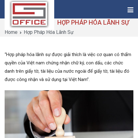
Skip
to
content
HỢP PHÁP HÓA LÃNH SỰ
Home
Hợp Pháp Hóa Lãnh Sự
Saigon-Office
Saving Is Solution
“Hợp pháp hóa lãnh sự được giải thích là việc cơ quan có thẩm
quyền của Việt nam chứng nhận chữ ký, con dấu, các chức
danh trên giấy tờ, tài liệu của nước ngoài để giấy tờ, tài liệu đó
được công nhận và sử dụng tại Việt Nam”.