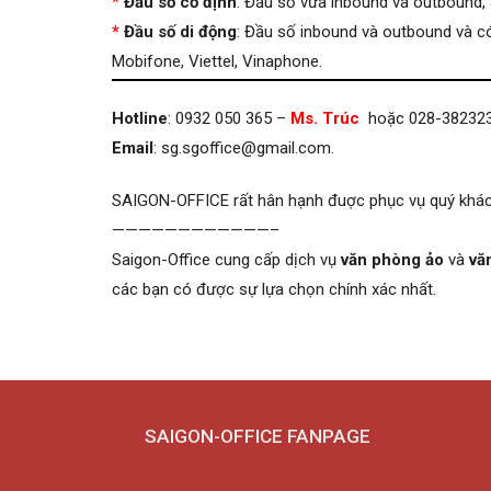
*
Đầu số cố định
: Đầu số vừa inbound và outbound,
*
Đầu số di động
: Đầu số inbound và outbound và c
Mobifone, Viettel, Vinaphone.
Hotline
: 0932 050 365 –
Ms. Trúc
hoặc 028-38232
Email
:
sg.sgoffice@gmail.com
.
SAIGON-OFFICE rất hân hạnh đuợc phục vụ quý khác
————————————–
Saigon-Office cung cấp dịch vụ
văn phòng ảo
và
vă
các bạn có được sự lựa chọn chính xác nhất.
SAIGON-OFFICE FANPAGE