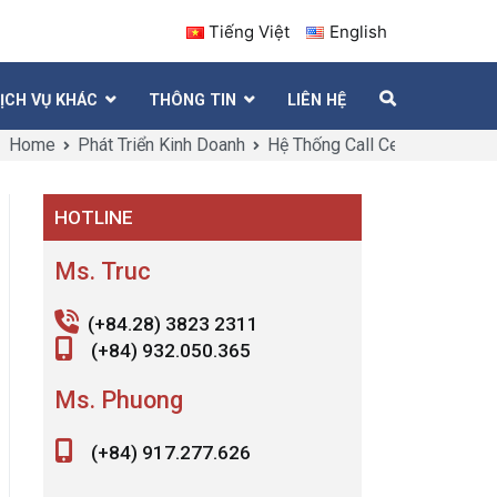
Tiếng Việt
English
ỊCH VỤ KHÁC
THÔNG TIN
LIÊN HỆ
Home
Phát Triển Kinh Doanh
Hệ Thống Call Center (Voip)
HOTLINE
Ms. Truc
(+84.28) 3823 2311
(+84) 932.050.365
Ms. Phuong
(+84) 917.277.626