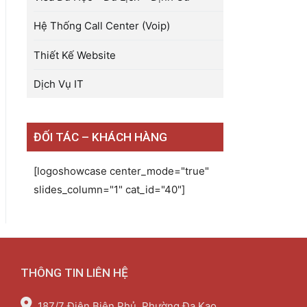
Hệ Thống Call Center (Voip)
Thiết Kế Website
Dịch Vụ IT
ĐỐI TÁC – KHÁCH HÀNG
[logoshowcase center_mode="true"
slides_column="1" cat_id="40"]
THÔNG TIN LIÊN HỆ
187/7 Điện Biên Phủ, Phường Đa Kao,