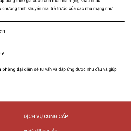
 áp dụng theo giá cước của mỗi nhà mạng khác nhau
ó chương trình khuyến mãi trả trước của các nhà mạng như
311
h!
n phòng đại diện
sẽ tư vấn và đáp ứng được nhu cầu và giúp
DỊCH VỤ CUNG CẤP
Văn Phòng Ảo