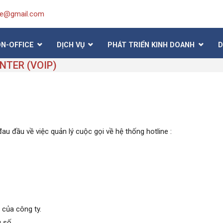
ice@gmail.com
ON-OFFICE
DỊCH VỤ
PHÁT TRIỂN KINH DOANH
D
NTER (VOIP)
u đầu về việc quản lý cuộc gọi về hệ thống hotline :
 của công ty.
 số.