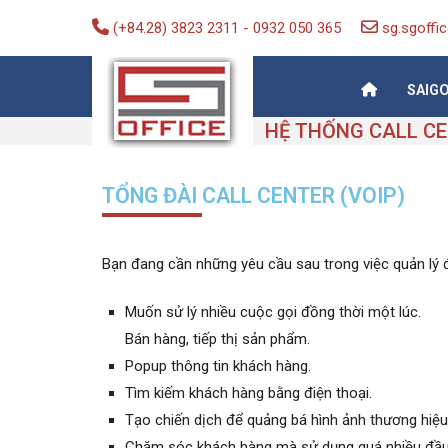
(+84.28) 3823 2311
-
0932 050 365
sg.sgoff
SAIG
Saigon-Office
Saving Is Solution
HỆ THỐNG CALL CE
TỔNG ĐÀI CALL CENTER (VOIP)
Bạn đang cần những yêu cầu sau trong việc quản lý đa
Muốn sử lý nhiều cuộc gọi đồng thời một lúc.
Bán hàng, tiếp thị sản phẩm.
Popup thông tin khách hàng.
Tìm kiếm khách hàng bằng điện thoại.
Tạo chiến dịch để quảng bá hình ảnh thương hiệu
Chăm sóc khách hàng mà sử dụng quá nhiều đầu