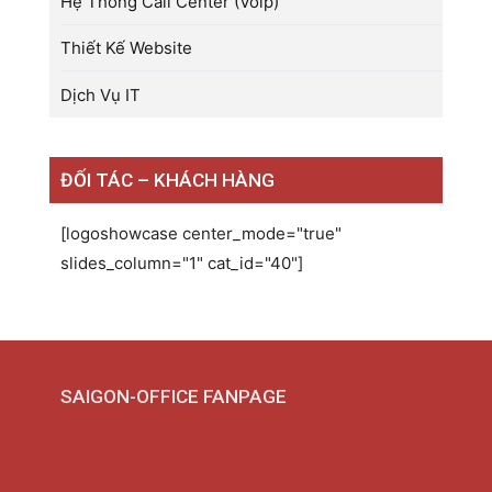
Hệ Thống Call Center (Voip)
Thiết Kế Website
Dịch Vụ IT
ĐỐI TÁC – KHÁCH HÀNG
[logoshowcase center_mode="true"
slides_column="1" cat_id="40"]
SAIGON-OFFICE FANPAGE