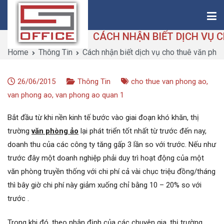
Skip
to
content
Home
Thông Tin
Cách nhận biết dịch vụ cho thuê văn phòn
Saigon-Office
Saving Is Solution
26/06/2015
Thông Tin
cho thue van phong ao
,
van phong ao
,
van phong ao quan 1
Bắt đầu từ khi nền kinh tế bước vào giai đoạn khó khăn, thị
trường
văn phòng ảo
lại phát triển tốt nhất từ trước đến nay,
doanh thu của các công ty tăng gấp 3 lần so với trước. Nếu như
trước đây một doanh nghiệp phải
duy trì hoạt động của một
văn phòng truyền thống với chi phí cả vài chục triệu đồng/tháng
thì bây giờ chi phí này giảm xuống chỉ bằng 10 – 20% so với
trước .
Trong khi đó, theo nhận định của các chuyên gia, thị trường