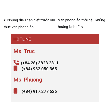
Điều
Những điều cần biết trước khi
Văn phòng ảo thời hậu khủng
hướng
hoảng kinh tế
thuê văn phòng ảo
bài
HOTLINE
viết
Ms. Truc
(+84.28) 3823 2311
(+84) 932.050.365
Ms. Phuong
(+84) 917.277.626