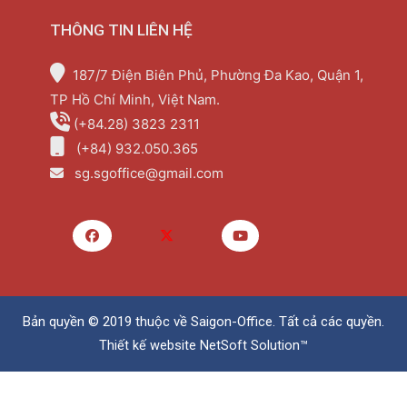
THÔNG TIN LIÊN HỆ
187/7 Điện Biên Phủ, Phường Đa Kao, Quận 1,
TP Hồ Chí Minh, Việt Nam.
(+84.28) 3823 2311
(+84) 932.050.365
sg.sgoffice@gmail.com
Bản quyền © 2019 thuộc về
Saigon-Office
. Tất cả các quyền.
Thiết kế website
NetSoft Solution™