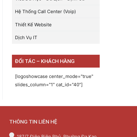
Hệ Thống Call Center (Voip)
Thiết Kế Website
Dịch Vụ IT
ĐỐI TÁC – KHÁCH HÀNG
[logoshowcase center_mode="true"
slides_column="1" cat_id="40"]
THÔNG TIN LIÊN HỆ
187/7 Điện Biên Phủ, Phường Đa Kao,