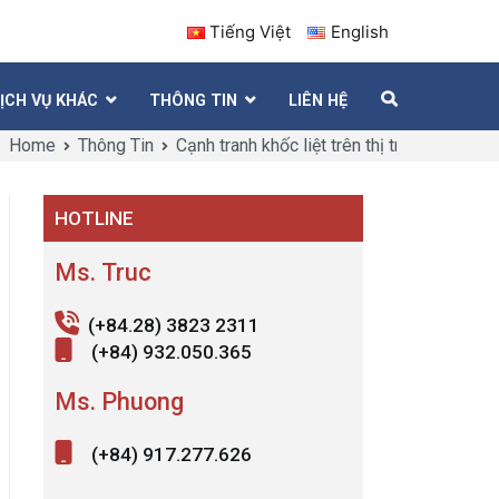
Tiếng Việt
English
ỊCH VỤ KHÁC
THÔNG TIN
LIÊN HỆ
Home
Thông Tin
Cạnh tranh khốc liệt trên thị trường văn 
HOTLINE
Ms. Truc
(+84.28) 3823 2311
(+84) 932.050.365
Ms. Phuong
(+84) 917.277.626