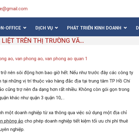
ice@gmail.com
ON-OFFICE
DỊCH VỤ
PHÁT TRIỂN KINH DOANH
D
CẠNH TRANH KHỐC LIỆT TRÊN THỊ TRƯỜNG VĂN PHÒNG ẢO TP HỒ CHÍ MINH
ong ao
,
van phong ao
,
van phong ao quan 1
trở nên sôi động hơn bao giờ hết. Nếu như trước đây các công ty
tại những vị trí thuộc vào hàng đắc địa tại trung tâm TP Hồ Chí
o cũng trợ nên đa dạng hơn rất nhiều. Không còn gói gọn trong
 quận khác như quận 3 quận 10,…
nh một doanh nghiệp từ xa thông qua việc sử dụng một địa chỉ
ăn phòng ảo
cho phép doanh nghiệp tiết kiệm tối ưu chi phí thuê
uyên nghiệp.