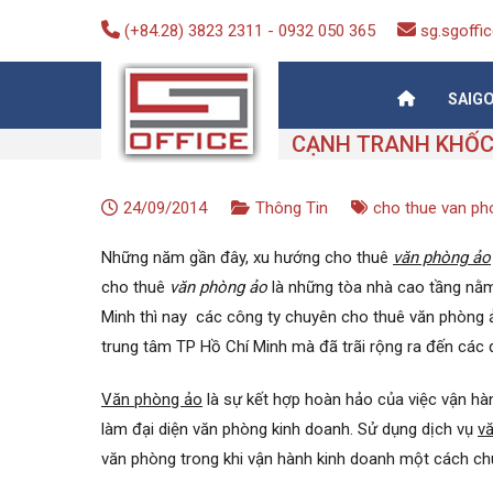
Skip
(+84.28) 3823 2311
-
0932 050 365
sg.sgoff
to
content
SAIG
Saigon-Office
Saving Is Solution
24/09/2014
Thông Tin
cho thue van ph
Những năm gần đây, xu hướng cho thuê
văn phòng ảo
cho thuê
văn phòng ảo
là những tòa nhà cao tầng nằm 
Minh thì nay các công ty chuyên cho thuê văn phòng ả
trung tâm TP Hồ Chí Minh mà đã trãi rộng ra đến các
Văn phòng ảo
là sự kết hợp hoàn hảo của việc vận hà
làm đại diện văn phòng kinh doanh. Sử dụng dịch vụ
v
văn phòng trong khi vận hành kinh doanh một cách ch