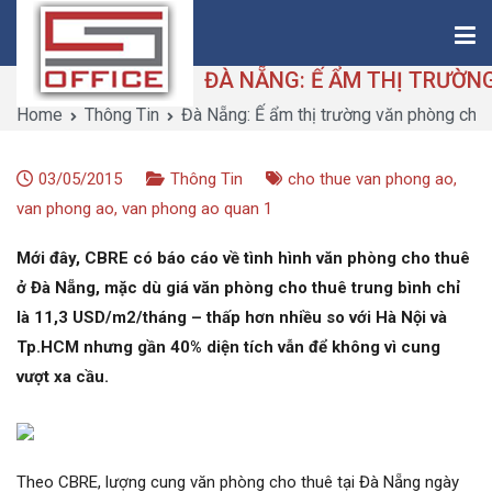
Skip
to
content
Home
Thông Tin
Đà Nẵng: Ế ẩm thị trường văn phòng cho 
Saigon-Office
Saving Is Solution
03/05/2015
Thông Tin
cho thue van phong ao
,
van phong ao
,
van phong ao quan 1
Mới đây, CBRE có báo cáo về tình hình văn phòng cho thuê
ở Đà Nẵng, mặc dù giá văn phòng cho thuê trung bình chỉ
là 11,3 USD/m2/tháng – thấp hơn nhiều so với Hà Nội và
Tp.HCM nhưng gần 40% diện tích vẫn để không vì cung
vượt xa cầu.
Theo CBRE, lượng cung văn phòng cho thuê tại Đà Nẵng ngày