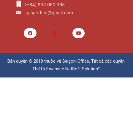
(+84) 932.050.365
sg.sgoffice@gmail.com
Bản quyền © 2019 thuộc về
Saigon-Office
. Tất cả các quyền.
Thiết kế website
NetSoft Solution™