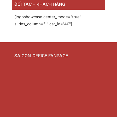
ĐỐI TÁC – KHÁCH HÀNG
[logoshowcase center_mode="true"
slides_column="1" cat_id="40"]
SAIGON-OFFICE FANPAGE