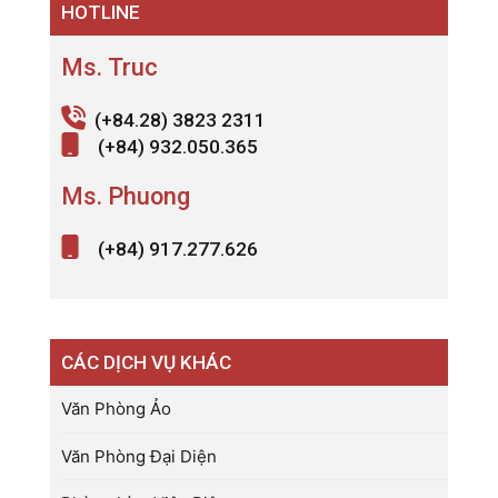
HOTLINE
viết
Ms. Truc
(+84.28) 3823 2311
(+84) 932.050.365
Ms. Phuong
(+84) 917.277.626
CÁC DỊCH VỤ KHÁC
Văn Phòng Ảo
Văn Phòng Đại Diện