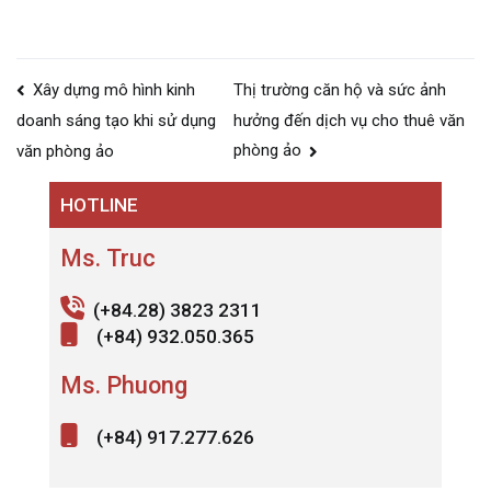
Điều
Xây dựng mô hình kinh
Thị trường căn hộ và sức ảnh
hướng
hưởng đến dịch vụ cho thuê văn
doanh sáng tạo khi sử dụng
bài
phòng ảo
văn phòng ảo
viết
HOTLINE
Ms. Truc
(+84.28) 3823 2311
(+84) 932.050.365
Ms. Phuong
(+84) 917.277.626