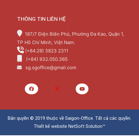
THÔNG TIN LIÊN HỆ
187/7 Điện Biên Phủ, Phường Đa Kao, Quận 1,
TP Hồ Chí Minh, Việt Nam.
(+84.28) 3823 2311
(+84) 932.050.365
sg.sgoffice@gmail.com
Bản quyền © 2019 thuộc về
Saigon-Office
. Tất cả các quyền.
Thiết kế website
NetSoft Solution™