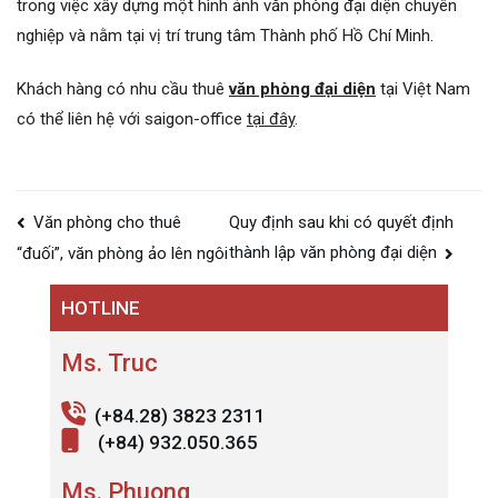
trong việc xây dựng một hình ảnh văn phòng đại diện chuyên
nghiệp và nằm tại vị trí trung tâm Thành phố Hồ Chí Minh.
Khách hàng có nhu cầu thuê
văn phòng đại diện
tại Việt Nam
có thể liên hệ với saigon-office
tại đây
.
Điều
Văn phòng cho thuê
Quy định sau khi có quyết định
hướng
thành lập văn phòng đại diện
“đuối”, văn phòng ảo lên ngôi
bài
HOTLINE
viết
Ms. Truc
(+84.28) 3823 2311
(+84) 932.050.365
Ms. Phuong