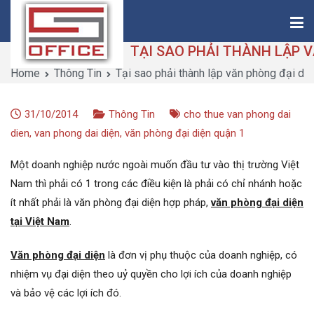
Skip
to
content
Home
Thông Tin
Tại sao phải thành lập văn phòng đại diệ
Saigon-Office
Saving Is Solution
31/10/2014
Thông Tin
cho thue van phong dai
dien
,
van phong dai diện
,
văn phòng đại diện quận 1
Một doanh nghiệp nước ngoài muốn đầu tư vào thị trường Việt
Nam thì phải có 1 trong các điều kiện là phải có chỉ nhánh hoặc
ít nhất phải là văn phòng đại diện hợp pháp,
văn phòng đại diện
tại Việt Nam
.
Văn phòng đại diện
là đơn vị phụ thuộc của doanh nghiệp, có
nhiệm vụ đại diện theo uỷ quyền cho lợi ích của doanh nghiệp
và bảo vệ các lợi ích đó.