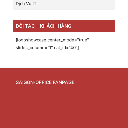
Dịch Vụ IT
ĐỐI TÁC – KHÁCH HÀNG
[logoshowcase center_mode="true"
slides_column="1" cat_id="40"]
SAIGON-OFFICE FANPAGE