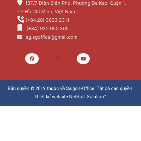
187/7 Điện Biên Phủ, Phường Đa Kao, Quận 1,
TP Hồ Chí Minh, Việt Nam.
(+84.28) 3823 2311
(+84) 932.050.365
sg.sgoffice@gmail.com
Bản quyền © 2019 thuộc về
Saigon-Office
. Tất cả các quyền.
Thiết kế website
NetSoft Solution™