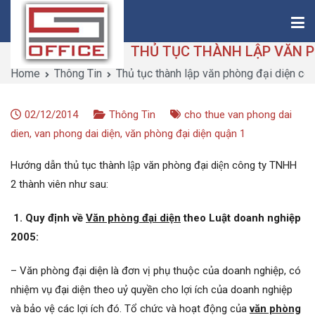
Skip
to
content
Home
Thông Tin
Thủ tục thành lập văn phòng đại diện côn
Saigon-Office
Saving Is Solution
02/12/2014
Thông Tin
cho thue van phong dai
dien
,
van phong dai diện
,
văn phòng đại diện quận 1
Hướng dẫn thủ tục thành lập văn phòng đại diện công ty TNHH
2 thành viên như sau:
1. Quy định về
Văn phòng đại diện
theo Luật doanh nghiệp
2005:
– Văn phòng đại diện là đơn vị phụ thuộc của doanh nghiệp, có
nhiệm vụ đại diện theo uỷ quyền cho lợi ích của doanh nghiệp
và bảo vệ các lợi ích đó. Tổ chức và hoạt động của
văn phòng