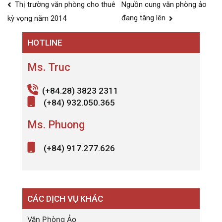
Điều
Thị trường văn phòng cho thuê
Nguồn cung văn phòng ảo
hướng
đang tăng lên
kỳ vọng năm 2014
bài
HOTLINE
viết
Ms. Truc
(+84.28) 3823 2311
(+84) 932.050.365
Ms. Phuong
(+84) 917.277.626
CÁC DỊCH VỤ KHÁC
Văn Phòng Ảo