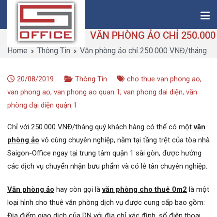
Skip
to
content
Home
Thông Tin
Văn phòng ảo chỉ 250.000 VNĐ/tháng
Saigon-Office
Saving Is Solution
20/08/2019
Thông Tin
cho thue van phong ao
,
van phong ao
,
van phong ao quan 1
,
van phong dai diện
,
văn
phòng đại diện quận 1
Chỉ với 250.000 VNĐ/tháng quý khách hàng có thể có một
văn
phòng ảo
vô cùng chuyên nghiệp, nằm tại tầng trệt của tòa nhà
Saigon-Office ngay tại trung tâm quận 1 sài gòn, được hưởng
các dịch vụ chuyển nhận bưu phẩm và có lễ tân chuyên nghiệp.
Văn phòng ảo
hay còn gọi là
văn phòng cho thuê 0m2
là một
loại hình cho thuê văn phòng dịch vụ được cung cấp bao gồm:
Địa điểm giao dịch của DN với địa chỉ xác định, số điện thoại,