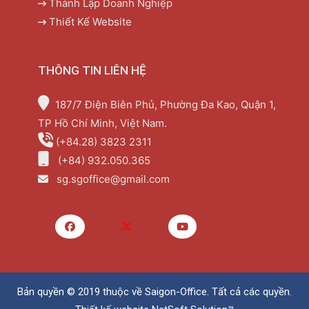
Thành Lập Doanh Nghiệp
Thiết Kế Website
THÔNG TIN LIÊN HỆ
187/7 Điện Biên Phủ, Phường Đa Kao, Quận 1,
TP Hồ Chí Minh, Việt Nam.
(+84.28) 3823 2311
(+84) 932.050.365
sg.sgoffice@gmail.com
Bản quyền © 2019 thuộc về
Saigon-Office
. Tất cả các quyền.