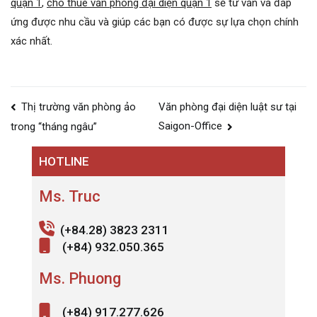
quận 1
,
cho thuê văn phòng đại diện quận 1
sẽ tư vấn và đáp
ứng được nhu cầu và giúp các bạn có được sự lựa chọn chính
xác nhất.
Điều
Thị trường văn phòng ảo
Văn phòng đại diện luật sư tại
hướng
Saigon-Office
trong “tháng ngâu”
bài
HOTLINE
viết
Ms. Truc
(+84.28) 3823 2311
(+84) 932.050.365
Ms. Phuong
(+84) 917.277.626