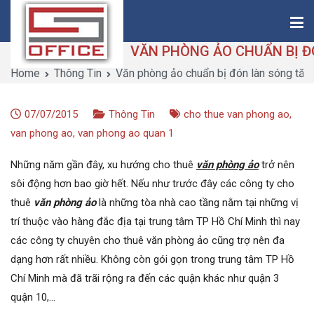
Skip
to
content
Home
Thông Tin
Văn phòng ảo chuẩn bị đón làn sóng tăng
Saigon-Office
Saving Is Solution
07/07/2015
Thông Tin
cho thue van phong ao
,
van phong ao
,
van phong ao quan 1
Những năm gần đây, xu hướng cho thuê
văn phòng ảo
trở nên
sôi động hơn bao giờ hết. Nếu như trước đây các công ty cho
thuê
văn phòng ảo
là những tòa nhà cao tầng nằm tại những vị
trí thuộc vào hàng đắc địa tại trung tâm TP Hồ Chí Minh thì nay
các công ty chuyên cho thuê văn phòng ảo cũng trợ nên đa
dạng hơn rất nhiều. Không còn gói gọn trong trung tâm TP Hồ
Chí Minh mà đã trãi rộng ra đến các quận khác như quận 3
quận 10,…