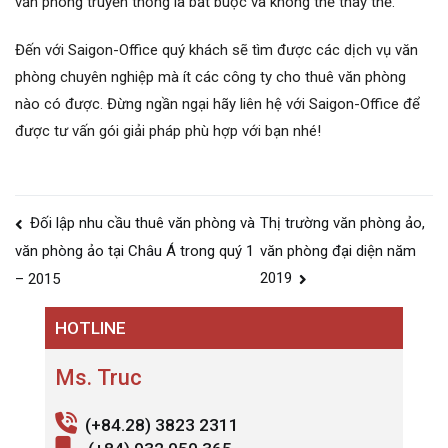
văn phòng truyền thống là bắt buộc và không thể thay thế.
Đến với Saigon-Office quý khách sẽ tìm được các dịch vụ văn
phòng chuyên nghiệp mà ít các công ty cho thuê văn phòng
nào có được. Đừng ngần ngại hãy liên hệ với Saigon-Office để
được tư vấn gói giải pháp phù hợp với bạn nhé!
Điều
Đối lập nhu cầu thuê văn phòng và
Thị trường văn phòng ảo,
hướng
văn phòng đại diện năm
văn phòng ảo tại Châu Á trong quý 1
bài
2019
– 2015
viết
HOTLINE
Ms. Truc
(+84.28) 3823 2311