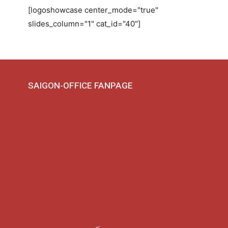
[logoshowcase center_mode="true"
slides_column="1" cat_id="40"]
SAIGON-OFFICE FANPAGE