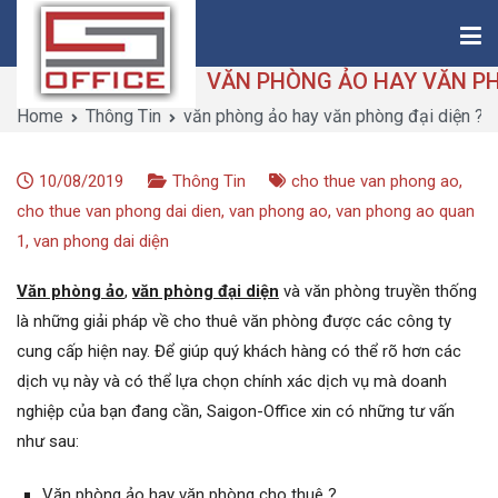
Skip
to
content
Home
Thông Tin
văn phòng ảo hay văn phòng đại diện ?
Saigon-Office
Saving Is Solution
10/08/2019
Thông Tin
cho thue van phong ao
,
cho thue van phong dai dien
,
van phong ao
,
van phong ao quan
1
,
van phong dai diện
Văn phòng ảo
,
văn phòng đại diện
và văn phòng truyền thống
là những giải pháp về cho thuê văn phòng được các công ty
cung cấp hiện nay. Để giúp quý khách hàng có thể rõ hơn các
dịch vụ này và có thể lựa chọn chính xác dịch vụ mà doanh
nghiệp của bạn đang cần, Saigon-Office xin có những tư vấn
như sau:
Văn phòng ảo hay văn phòng cho thuê ?