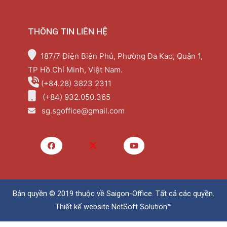
THÔNG TIN LIÊN HỆ
187/7 Điện Biên Phủ, Phường Đa Kao, Quận 1,
TP Hồ Chí Minh, Việt Nam.
(+84.28) 3823 2311
(+84) 932.050.365
sg.sgoffice@gmail.com
Bản quyền © 2019 thuộc về
Saigon-Office
. Tất cả các quyền.
Thiết kế website
NetSoft Solution™