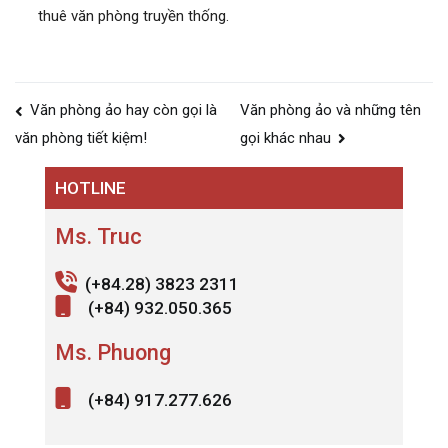
thuê văn phòng truyền thống.
Điều
Văn phòng ảo hay còn gọi là
Văn phòng ảo và những tên
hướng
gọi khác nhau
văn phòng tiết kiệm!
bài
HOTLINE
viết
Ms. Truc
(+84.28) 3823 2311
(+84) 932.050.365
Ms. Phuong
(+84) 917.277.626