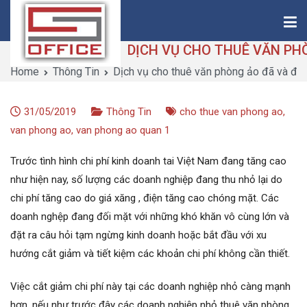
Skip
to
content
Home
Thông Tin
Dịch vụ cho thuê văn phòng ảo đã và đang
Saigon-Office
Saving Is Solution
31/05/2019
Thông Tin
cho thue van phong ao
,
van phong ao
,
van phong ao quan 1
Trước tình hình chi phí kinh doanh tai Việt Nam đang tăng cao
như hiện nay, số lượng các doanh nghiệp đang thu nhỏ lại do
chi phí tăng cao do giá xăng , điện tăng cao chóng mặt. Các
doanh nghệp đang đối mặt với những khó khăn vô cùng lớn và
đặt ra câu hỏi tạm ngừng kinh doanh hoặc bắt đầu với xu
hướng cắt giảm và tiết kiệm các khoản chi phí không cần thiết.
Việc cắt giảm chi phí này tại các doanh nghiệp nhỏ càng mạnh
hơn, nếu như trước đây các doanh nghiệp nhỏ thuê văn phòng