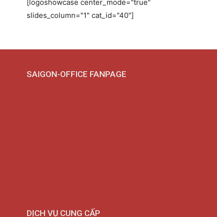
[logoshowcase center_mode="true"
slides_column="1" cat_id="40"]
SAIGON-OFFICE FANPAGE
DỊCH VỤ CUNG CẤP