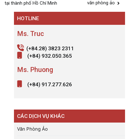
hướng
văn phòng ảo
tại thành phố Hồ Chí Minh
bài
HOTLINE
viết
Ms. Truc
(+84.28) 3823 2311
(+84) 932.050.365
Ms. Phuong
(+84) 917.277.626
CÁC DỊCH VỤ KHÁC
Văn Phòng Ảo