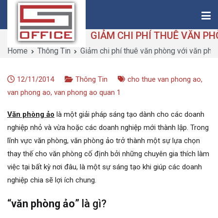
Skip
to
content
Home
Thông Tin
Giảm chi phí thuê văn phòng với văn phò
Saigon-Office
Saving Is Solution
12/11/2014
Thông Tin
cho thue van phong ao
,
van phong ao
,
van phong ao quan 1
Văn phòng ảo
là một giải pháp sáng tạo dành cho các doanh
nghiệp nhỏ và vừa hoặc các doanh nghiệp mới thành lập. Trong
lĩnh vực văn phòng, văn phòng ảo trở thành một sự lựa chọn
thay thế cho văn phòng cố định bởi những chuyên gia thích làm
việc tại bất kỳ nơi đâu, là một sự sáng tạo khi giúp các doanh
nghiệp chia sẽ lợi ích chung.
“
văn phòng ảo
” là gì?