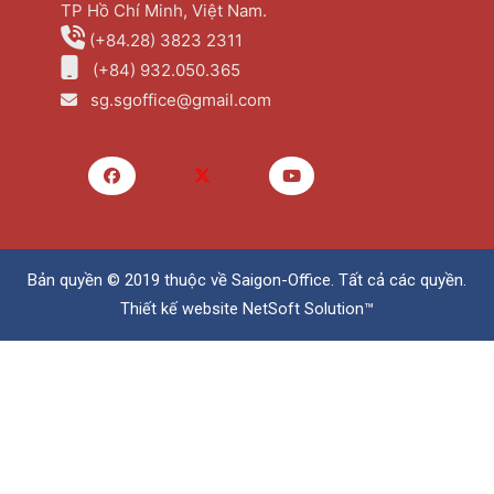
TP Hồ Chí Minh, Việt Nam.
(+84.28) 3823 2311
(+84) 932.050.365
sg.sgoffice@gmail.com
Bản quyền © 2019 thuộc về
Saigon-Office
. Tất cả các quyền.
Thiết kế website
NetSoft Solution™