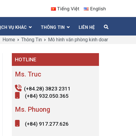
Tiếng Việt
English
ỊCH VỤ KHÁC
THÔNG TIN
LIÊN HỆ
Home
Thông Tin
Mô hình văn phòng kinh doanh mới bằng c
HOTLINE
Ms. Truc
(+84.28) 3823 2311
(+84) 932.050.365
Ms. Phuong
(+84) 917.277.626