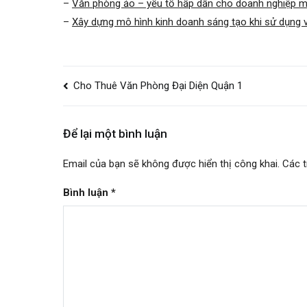
–
Văn phòng ảo – yếu tố hấp dẫn cho doanh nghiệp mớ
–
Xây dựng mô hình kinh doanh sáng tạo khi sử dụng 
Điều
Cho Thuê Văn Phòng Đại Diện Quận 1
hướng
bài
Để lại một bình luận
viết
Email của bạn sẽ không được hiển thị công khai.
Các 
Bình luận
*