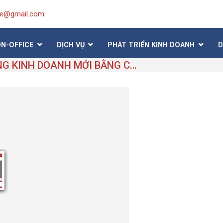
ice@gmail.com
ON-OFFICE
DỊCH VỤ
PHÁT TRIỂN KINH DOANH
D
MÔ HÌNH VĂN PHÒNG KINH DOANH MỚI BẰNG CÁCH KẾT HỢP VỚI VĂN PHÒNG ẢO