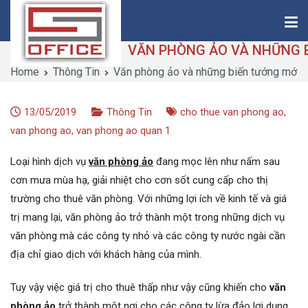
Skip
to
content
Home
Thông Tin
Văn phòng ảo và những biến tướng mới x
Saigon-Office
Saving Is Solution
13/05/2019
Thông Tin
cho thue van phong ao
,
van phong ao
,
van phong ao quan 1
Loại hình dịch vụ
văn phòng ảo
đang mọc lên như nấm sau
cơn mưa mùa hạ, giải nhiệt cho cơn sốt cung cấp cho thị
trường cho thuê văn phòng. Với những lợi ích về kinh tế và giá
trị mang lại, văn phòng ảo trở thành một trong những dịch vụ
văn phòng mà các công ty nhỏ và các công ty nước ngài cần
địa chỉ giao dịch với khách hàng của mình.
Tuy vậy việc giá trị cho thuê thấp như vậy cũng khiến cho
văn
phòng ảo
trở thành một nơi cho các công ty lừa đảo lợi dụng,