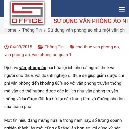
Skip
to
content
Home
Thông Tin
Sử dụng văn phòng ảo như một văn phòn
Saigon-Office
Saving Is Solution
04/09/2015
Thông Tin
cho thue van phong ao
,
van phong ao
,
van phong ao quan 1
Dịch vụ
văn phòng ảo
hài hòa lợi ích cho cả người thuê và
người cho thuê, với doanh nghiệp đi thuê sẽ giúp giảm được chi
phí văn phòng đến khoảng 80% so với văn phòng truyền thống
mà vẫn có thể hưởng được các lợi ích như văn phòng truyền
thống và lại được đặt trụ sở tại các trung tâm và đường phố lớn
của thành phố.
Một tín hiệu đáng mừng nửa là trong năm nay, số lượng doanh
nghiệp thành lập mới cũng đã tăng lên hơn so với cùng kỳ nên