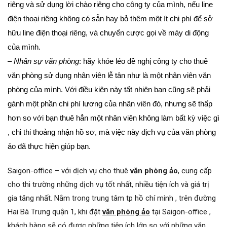
riêng và sử dụng lời chào riêng cho công ty của mình, nếu line
điện thoại riêng không có sẵn hay bỏ thêm một ít chi phí để sở
hữu line điện thoại riêng, và chuyển cược gọi về máy di động
của mình.
–
Nhân sự văn phòng
: hãy khóe léo đề nghị công ty cho thuê
văn phòng sử dụng nhân viên lễ tân như là một nhân viên văn
phòng của mình. Với điều kiện này tất nhiên bạn cũng sẽ phải
gánh một phần chi phí lương của nhân viên đó, nhưng sẽ thấp
hơn so với bạn thuê hẳn một nhân viên không làm bất kỳ việc gì
, chi thi thoảng nhận hồ sơ, mà việc này dịch vụ của văn phòng
ảo đã thực hiện giúp bạn.
Saigon-office – với dịch vụ cho thuê
văn phòng ảo
, cung cấp
cho thi trường những dịch vụ tốt nhất, nhiều tiện ích và giá trị
gia tăng nhất. Nằm trong trung tâm tp hồ chí minh , trên đường
Hai Bà Trưng quận 1, khi đặt
văn phòng ảo
tại Saigon-office ,
khách hàng sẽ có được những tiện ích lớn so với những văn