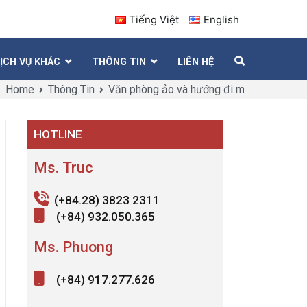
Tiếng Việt
English
ỊCH VỤ KHÁC
THÔNG TIN
LIÊN HỆ
Home
Thông Tin
Văn phòng ảo và hướng đi mới từ thị trườ
HOTLINE
Ms. Truc
(+84.28) 3823 2311
(+84) 932.050.365
Ms. Phuong
(+84) 917.277.626