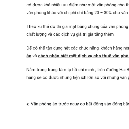
có được khá nhiều ưu điểm như một văn phòng cho thu
văn phòng khác với chi phí chỉ bằng 20 – 30% cho vă
Theo xu thế đó thì giá mặt bằng chung của văn phòng 
chất lượng và các dịch vụ giá trị gia tăng thêm.
Để có thể tận dụng hết các chức năng, khách hàng nê
ảo
và
cách nhận biết một dịch vụ cho thuê văn phò
Nằm trong trung tâm tp hồ chí minh , trên đường Hai B
hàng sẽ có được những tiện ích lớn so với những văn 
Điều
Văn phòng ảo trước nguy cơ bất động sản đóng băng
hướng
bài
viết