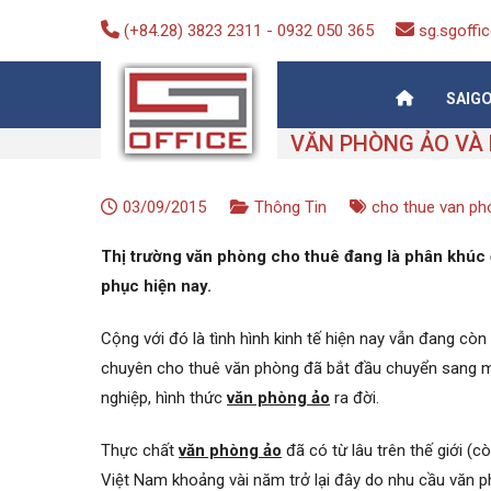
Skip
(+84.28) 3823 2311
-
0932 050 365
sg.sgoff
to
content
SAIG
Saigon-Office
Saving Is Solution
03/09/2015
Thông Tin
cho thue van ph
Thị trường văn phòng cho thuê đang là phân khúc đ
phục hiện nay.
Cộng với đó là tình hình kinh tế hiện nay vẫn đang còn
chuyên cho thuê văn phòng đã bắt đầu chuyển sang một
nghiệp, hình thức
văn phòng ảo
ra đời.
Thực chất
văn phòng ảo
đã có từ lâu trên thế giới (c
Việt Nam khoảng vài năm trở lại đây do nhu cầu văn p