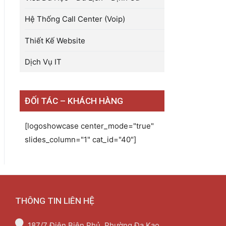
Hệ Thống Call Center (Voip)
Thiết Kế Website
Dịch Vụ IT
ĐỐI TÁC – KHÁCH HÀNG
[logoshowcase center_mode="true"
slides_column="1" cat_id="40"]
THÔNG TIN LIÊN HỆ
187/7 Điện Biên Phủ, Phường Đa Kao,