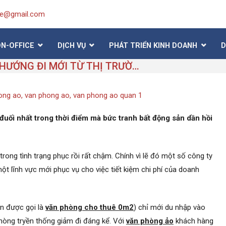
ice@gmail.com
ON-OFFICE
DỊCH VỤ
PHÁT TRIỂN KINH DOANH
D
VĂN PHÒNG ẢO VÀ HƯỚNG ĐI MỚI TỪ THỊ TRƯỜNG CHO THUÊ VĂN PHÒNG
ong ao
,
van phong ao
,
van phong ao quan 1
uối nhất trong thời điểm mà bức tranh bất động sản dần hồi
 trong tình trạng phục rồi rất chậm. Chính vì lẽ đó một số công ty
 lĩnh vực mới phục vụ cho việc tiết kiệm chi phí của doanh
òn được gọi là
văn phòng cho thuê 0m2
) chỉ mới du nhập vào
hòng tryền thống giảm đi đáng kể. Với
văn phòng ảo
khách hàng