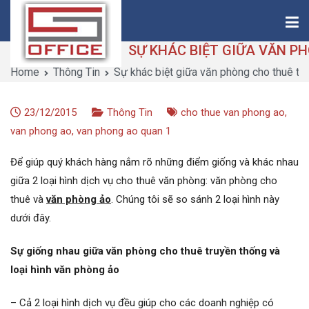
Skip
to
content
Home
Thông Tin
Sự khác biệt giữa văn phòng cho thuê tr
Saigon-Office
Saving Is Solution
23/12/2015
Thông Tin
cho thue van phong ao
,
van phong ao
,
van phong ao quan 1
Để giúp quý khách hàng nắm rõ những điểm giống và khác nhau
giữa 2 loại hình dịch vụ cho thuê văn phòng: văn phòng cho
thuê và
văn phòng ảo
. Chúng tôi sẽ so sánh 2 loại hình này
dưới đây.
Sự giống nhau giữa văn phòng cho thuê truyền thống và
loại hình văn phòng ảo
– Cả 2 loại hình dịch vụ đều giúp cho các doanh nghiệp có