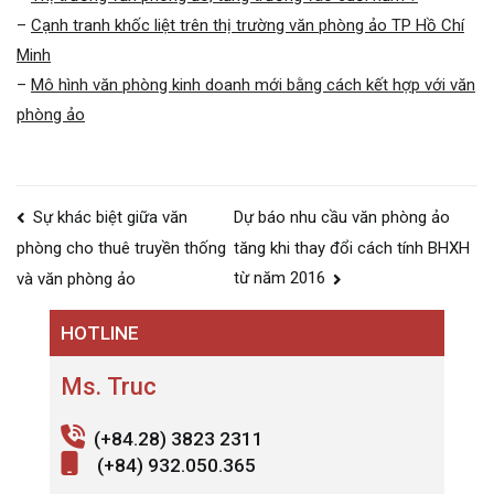
–
Cạnh tranh khốc liệt trên thị trường văn phòng ảo TP Hồ Chí
Minh
–
Mô hình văn phòng kinh doanh mới bằng cách kết hợp với văn
phòng ảo
Điều
Sự khác biệt giữa văn
Dự báo nhu cầu văn phòng ảo
hướng
tăng khi thay đổi cách tính BHXH
phòng cho thuê truyền thống
bài
từ năm 2016
và văn phòng ảo
viết
HOTLINE
Ms. Truc
(+84.28) 3823 2311
(+84) 932.050.365