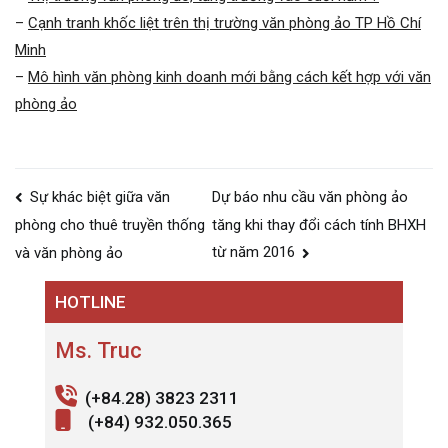
–
Cạnh tranh khốc liệt trên thị trường văn phòng ảo TP Hồ Chí
Minh
–
Mô hình văn phòng kinh doanh mới bằng cách kết hợp với văn
phòng ảo
Post
Sự khác biệt giữa văn
Dự báo nhu cầu văn phòng ảo
navigation
tăng khi thay đổi cách tính BHXH
phòng cho thuê truyền thống
từ năm 2016
và văn phòng ảo
HOTLINE
Ms. Truc
(+84.28) 3823 2311
(+84) 932.050.365