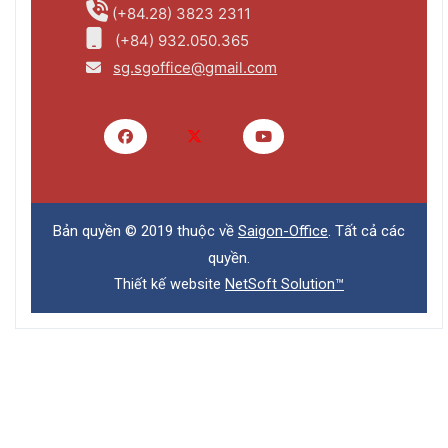
(+84.28) 3823 2311
(+84) 932.050.365
sg.sgoffice@gmail.com
Bản quyền © 2019 thuộc về
Saigon-Office
. Tất cả các
quyền.
Thiết kế website
NetSoft Solution™