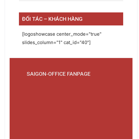
ĐỐI TÁC – KHÁCH HÀNG
[logoshowcase center_mode="true"
slides_column="1" cat_id="40"]
SAIGON-OFFICE FANPAGE