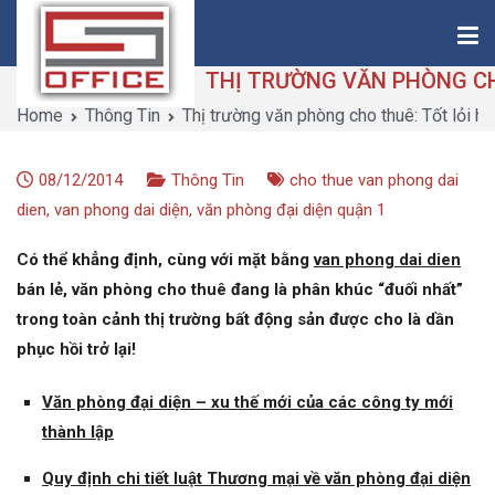
Skip
to
content
Home
Thông Tin
Thị trường văn phòng cho thuê: Tốt lỏi h
Saigon-Office
Saving Is Solution
08/12/2014
Thông Tin
cho thue van phong dai
dien
,
van phong dai diện
,
văn phòng đại diện quận 1
Có thể khẳng định, cùng với mặt bằng
van phong dai dien
bán lẻ, văn phòng cho thuê đang là phân khúc “đuối nhất”
trong toàn cảnh thị trường bất động sản được cho là dần
phục hồi trở lại!
Văn phòng đại diện – xu thế mới của các công ty mới
thành lập
Quy định chi tiết luật Thương mại về văn phòng đại diện