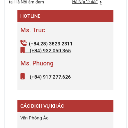
hướng
Hà Nội “ế dài”
tại Hà Nội ảm đạm
bài
HOTLINE
viết
Ms. Truc
(+84.28) 3823 2311
(+84) 932.050.365
Ms. Phuong
(+84) 917.277.626
CÁC DỊCH VỤ KHÁC
Văn Phòng Ảo