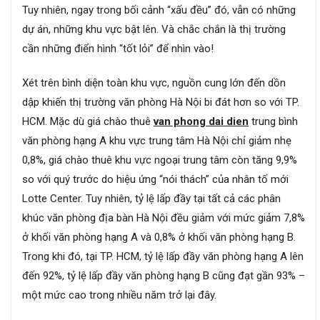
Tuy nhiên, ngay trong bối cảnh “xấu đều” đó, vẫn có những
dự án, những khu vực bật lên. Và chắc chắn là thị trường
cần những điển hình “tốt lỏi” để nhìn vào!
Xét trên bình diện toàn khu vực, nguồn cung lớn đến dồn
dập khiến thị trường văn phòng Hà Nội bi đát hơn so với TP.
HCM. Mặc dù giá chào thuê
van phong dai dien
trung bình
văn phòng hạng A khu vực trung tâm Hà Nội chỉ giảm nhẹ
0,8%, giá chào thuê khu vực ngoại trung tâm còn tăng 9,9%
so với quý trước do hiệu ứng “nói thách” của nhân tố mới
Lotte Center. Tuy nhiên, tỷ lệ lấp đầy tại tất cả các phân
khúc văn phòng địa bàn Hà Nội đều giảm với mức giảm 7,8%
ở khối văn phòng hạng A và 0,8% ở khối văn phòng hạng B.
Trong khi đó, tại TP. HCM, tỷ lệ lấp đầy văn phòng hạng A lên
đến 92%, tỷ lệ lấp đầy văn phòng hạng B cũng đạt gần 93% –
một mức cao trong nhiều năm trở lại đây.