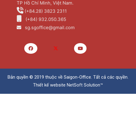
TP Hồ Chí Minh, Việt Nam.
(+84.28) 3823 2311
(+84) 932.050.365
sg.sgoffice@gmail.com
Bản quyền © 2019 thuộc về
Saigon-Office
. Tất cả các quyền.
Thiết kế website
NetSoft Solution™