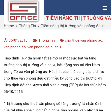
Skip
to
content
Home
Thông Tin
Tiềm năng thị trường văn phòng ảo khi 
Saigon-Office
Saving Is Solution
05/01/2016
Thông Tin
cho thue van phong ao
,
van phong ao
,
van phong ao quan 1
Hiệp định TPP đã hoàn tất sẽ mở ra một sức bật và tăng
trưởng cho thị trường và dịch vụ bất động sản tại Việt Nam
trong đó có
văn phòng ảo
. Hầu hết các nhà cung cấp dịch vụ
cho thuê văn phòng đều đặt nhiều kỳ vọng vào thị trường khi
Hiệp định đối tác xuyên thái bình dương (TPP) đã kết thúc hôm
05/10/2015.
“Thị trường cho thuê văn phòng sẽ tăng trưởng” là nhận định
của rất nhiều nhà cung cấp dịch vụ văn phòng,
văn phòng ảo