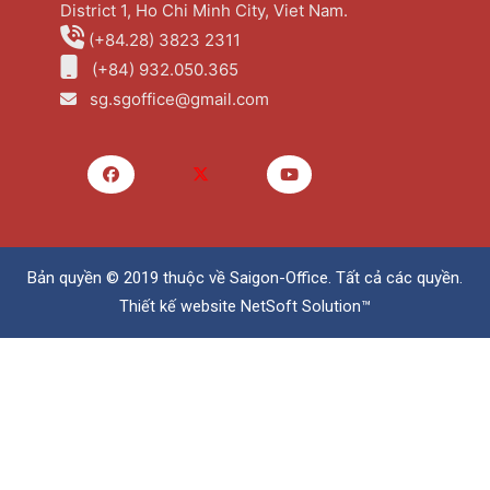
District 1, Ho Chi Minh City, Viet Nam.
(+84.28) 3823 2311
(+84) 932.050.365
sg.sgoffice@gmail.com
Bản quyền © 2019 thuộc về
Saigon-Office
. Tất cả các quyền.
Thiết kế website
NetSoft Solution™