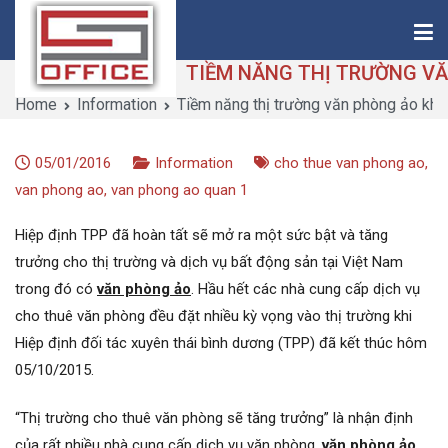
Skip
to
content
Home
Information
Tiềm năng thị trường văn phòng ảo khi
Saigon-Office
Saving Is Solution
05/01/2016
Information
cho thue van phong ao
,
van phong ao
,
van phong ao quan 1
Hiệp định TPP đã hoàn tất sẽ mở ra một sức bật và tăng
trưởng cho thị trường và dịch vụ bất động sản tại Việt Nam
trong đó có
văn phòng ảo
. Hầu hết các nhà cung cấp dịch vụ
cho thuê văn phòng đều đặt nhiều kỳ vọng vào thị trường khi
Hiệp định đối tác xuyên thái bình dương (TPP) đã kết thúc hôm
05/10/2015.
“Thị trường cho thuê văn phòng sẽ tăng trưởng” là nhận định
của rất nhiều nhà cung cấp dịch vụ văn phòng,
văn phòng ảo