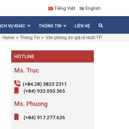
Tiếng Việt
English
ỊCH VỤ KHÁC
THÔNG TIN
LIÊN HỆ
Home
Thông Tin
Văn phòng ảo giá rẻ nhất TP HCM
HOTLINE
Ms. Truc
(+84.28) 3823 2311
(+84) 932.050.365
Ms. Phuong
(+84) 917.277.626