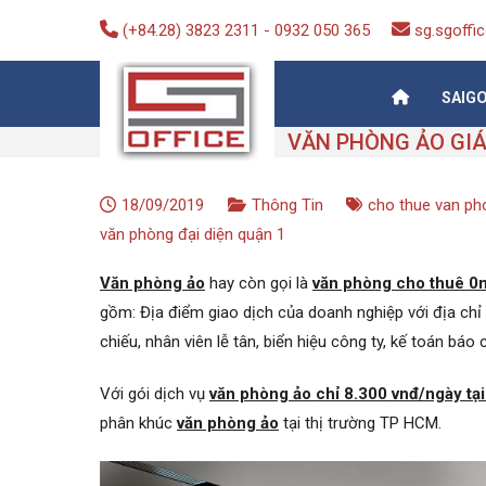
Skip
(+84.28) 3823 2311
-
0932 050 365
sg.sgoff
to
content
SAIG
Saigon-Office
Saving Is Solution
VĂN PHÒNG ẢO GIÁ
18/09/2019
Thông Tin
cho thue van ph
văn phòng đại diện quận 1
Văn phòng ảo
hay còn gọi là
văn phòng cho thuê 0
gồm: Địa điểm giao dịch của doanh nghiệp với địa chỉ 
chiếu, nhân viên lễ tân, biển hiệu công ty, kế toán báo
Với gói dịch vụ
văn phòng ảo chỉ 8.300 vnđ/ngày tại
phân khúc
văn phòng ảo
tại thị trường TP HCM.