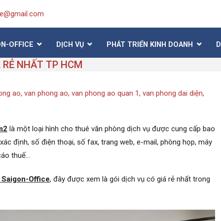
ice@gmail.com
ON-OFFICE
DỊCH VỤ
PHÁT TRIỂN KINH DOANH
D
 RẺ NHẤT TP HCM
ong ao
,
van phong ao
,
van phong ao quan 1
,
van phong dai diện
,
m2
là một loại hình cho thuê văn phòng dịch vụ được cung cấp bao
xác định, số điện thoại, số fax, trang web, e-mail, phòng họp, máy
 cáo thuế…
 Saigon-Office
, đây được xem là gói dịch vụ có giá rẻ nhất trong