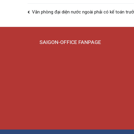
Điều
Văn phòng đại diện nước ngoài phải có kế toán trư
hướng
bài
viết
SAIGON-OFFICE FANPAGE