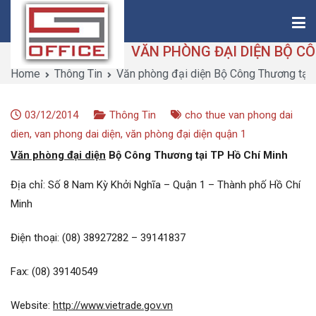
Skip
to
content
Home
Thông Tin
Văn phòng đại diện Bộ Công Thương tại
Saigon-Office
Saving Is Solution
03/12/2014
Thông Tin
cho thue van phong dai
dien
,
van phong dai diện
,
văn phòng đại diện quận 1
Văn phòng đại diện
Bộ Công Thương tại TP Hồ Chí Minh
Địa chỉ:
Số 8 Nam Kỳ Khởi Nghĩa – Quận 1 – Thành phố Hồ Chí
Minh
Điện thoại:
(08) 38927282 – 39141837
Fax:
(08) 39140549
Website:
http://www.vietrade.gov.vn