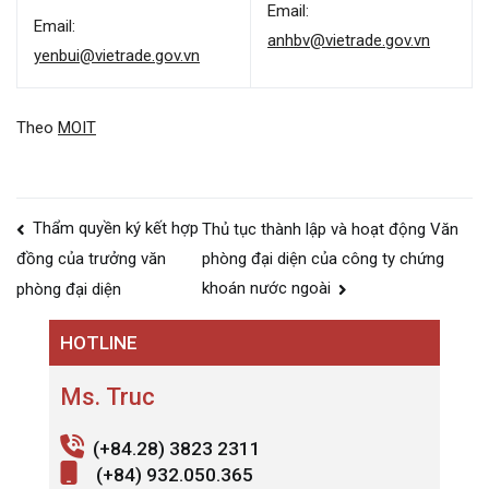
Email:
Email:
anhbv@vietrade.gov.vn
yenbui@vietrade.gov.vn
Theo
MOIT
Điều
Thẩm quyền ký kết hợp
Thủ tục thành lập và hoạt động Văn
hướng
phòng đại diện của công ty chứng
đồng của trưởng văn
bài
khoán nước ngoài
phòng đại diện
viết
HOTLINE
Ms. Truc
(+84.28) 3823 2311
(+84) 932.050.365