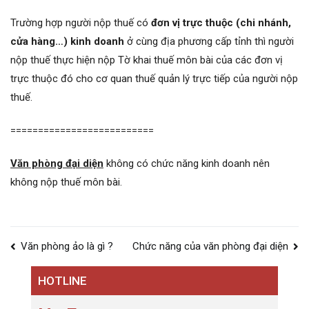
Trường hợp người nộp thuế có
đơn vị trực thuộc (chi nhánh,
cửa hàng…) kinh doanh
ở cùng địa phương cấp tỉnh thì người
nộp thuế thực hiện nộp Tờ khai thuế môn bài của các đơn vị
trực thuộc đó cho cơ quan thuế quản lý trực tiếp của người nộp
thuế.
==========================
Văn phòng đại diện
không có chức năng kinh doanh nên
không nộp thuế môn bài.
Điều
Văn phòng ảo là gì ?
Chức năng của văn phòng đại diện
hướng
HOTLINE
bài
viết