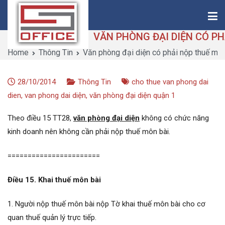
Skip
to
content
Home
Thông Tin
Văn phòng đại diện có phải nộp thuế môn
Saigon-Office
Saving Is Solution
28/10/2014
Thông Tin
cho thue van phong dai
dien
,
van phong dai diện
,
văn phòng đại diện quận 1
Theo điều 15 TT28,
văn phòng đại diện
không có chức năng
kinh doanh nên không cần phải nộp thuế môn bài.
=======================
Điều 15. Khai thuế môn bài
1. Người nộp thuế môn bài nộp Tờ khai thuế môn bài cho cơ
quan thuế quản lý trực tiếp.