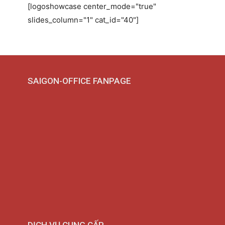
[logoshowcase center_mode="true"
slides_column="1" cat_id="40"]
SAIGON-OFFICE FANPAGE
DỊCH VỤ CUNG CẤP