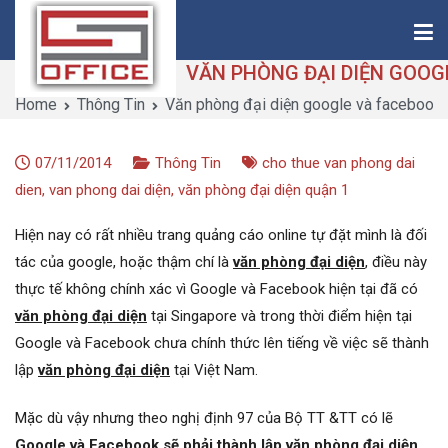
Skip
to
content
Home
Thông Tin
Văn phòng đại diện google và facebook 
Saigon-Office
Saving Is Solution
07/11/2014
Thông Tin
cho thue van phong dai
dien
,
van phong dai diện
,
văn phòng đại diện quận 1
Hiện nay có rất nhiều trang quảng cáo online tự đặt mình là đối
tác của google, hoặc thậm chí là
văn phòng đại diện
, điều này
thực tế không chính xác vì Google và Facebook hiện tại đã có
văn phòng đại diện
tại Singapore và trong thời điểm hiện tại
Google và Facebook chưa chính thức lên tiếng về việc sẽ thành
lập
văn phòng đại diện
tại Việt Nam.
Mặc dù vậy nhưng theo nghị định 97 của Bộ TT &TT có lẽ
Google và Facebook sẽ phải thành lập văn phòng đại diện