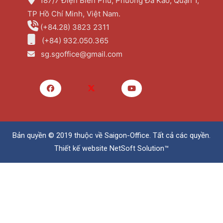
187/7 Điện Biên Phủ, Phường Đa Kao, Quận 1,
TP Hồ Chí Minh, Việt Nam.
(+84.28) 3823 2311
(+84) 932.050.365
sg.sgoffice@gmail.com
Bản quyền © 2019 thuộc về
Saigon-Office
. Tất cả các quyền.
Thiết kế website
NetSoft Solution™