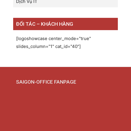
Dịch Vụ IT
ĐỐI TÁC – KHÁCH HÀNG
[logoshowcase center_mode="true"
slides_column="1" cat_id="40"]
SAIGON-OFFICE FANPAGE