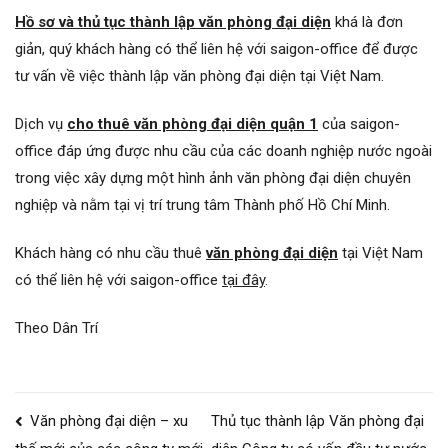
Hồ sơ và thủ tục thành lập văn phòng đại diện
khá là đơn
giản, quý khách hàng có thể liên hệ với saigon-office để được
tư vấn về việc thành lập văn phòng đại diện tại Việt Nam.
Dịch vụ
cho thuê văn phòng đại diện quận 1
của saigon-
office đáp ứng được nhu cầu của các doanh nghiệp nước ngoài
trong việc xây dựng một hình ảnh văn phòng đại diện chuyên
nghiệp và nằm tại vị trí trung tâm Thành phố Hồ Chí Minh.
Khách hàng có nhu cầu thuê
văn phòng đại diện
tại Việt Nam
có thể liên hệ với saigon-office
tại đây
.
Theo Dân Trí
Điều
Văn phòng đại diện – xu
Thủ tục thành lập Văn phòng đại