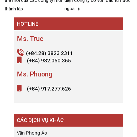
hướng
diện Công ty có vốn đầu tư nước
thế mới của các công ty mới
bài
ngoài
thành lập
viết
HOTLINE
Ms. Truc
(+84.28) 3823 2311
(+84) 932.050.365
Ms. Phuong
(+84) 917.277.626
CÁC DỊCH VỤ KHÁC
Văn Phòng Ảo