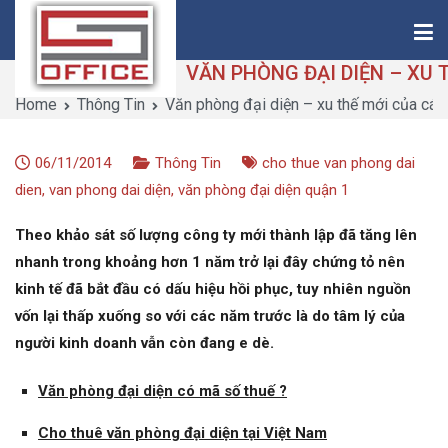
Skip
to
content
Home
Thông Tin
Văn phòng đại diện – xu thế mới của các
Saigon-Office
Saving Is Solution
06/11/2014
Thông Tin
cho thue van phong dai
dien
,
van phong dai diện
,
văn phòng đại diện quận 1
Theo khảo sát số lượng công ty mới thành lập đã tăng lên
nhanh trong khoảng hơn 1 năm trở lại đây chứng tỏ nên
kinh tế đã bắt đầu có dấu hiệu hồi phục, tuy nhiên nguồn
vốn lại thấp xuống so với các năm trước là do tâm lý của
người kinh doanh vẫn còn đang e dè.
Văn phòng đại diện có mã số thuế ?
Cho thuê văn phòng đại diện tại Việt Nam