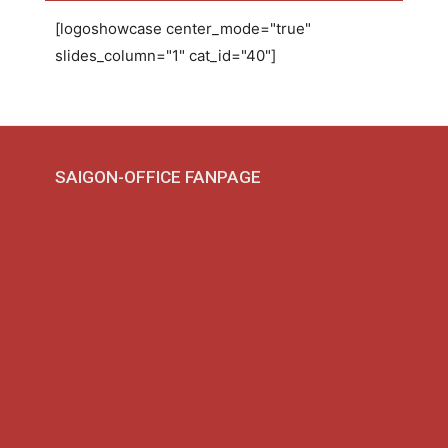
[logoshowcase center_mode="true"
slides_column="1" cat_id="40"]
SAIGON-OFFICE FANPAGE