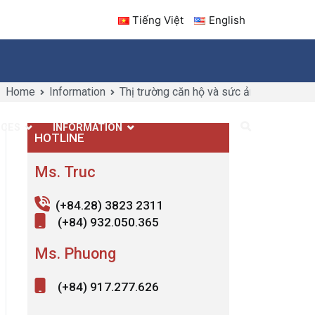
Tiếng Việt
English
Home
Information
Thị trường căn hộ và sức ảnh hưởng đến
ICES
INFORMATION
CONTACT US
HOTLINE
Ms. Truc
(+84.28) 3823 2311
(+84) 932.050.365
Ms. Phuong
(+84) 917.277.626