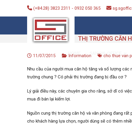
Skip
(+84.28) 3823 2311
-
0932 050 365
sg.sgoff
to
content
Saigon-Office
Saving Is Solution
SAIGON-OFFICE
HOME
11/07/2015
Information
cho thue van 
Nhu cầu của người mua căn hộ tăng và số lượng các nhà
trường chung ? Có phải thị trường đang bị đầu cơ ?
Lý giải điều này, các chuyên gia cho rằng, sở dĩ có vi
mua đi bán lại kiếm lợi.
Nguồn cung thị trường căn hộ và văn phòng đang rất ph
cho khách hàng lựa chọn, người dùng sẽ có thêm nhiề