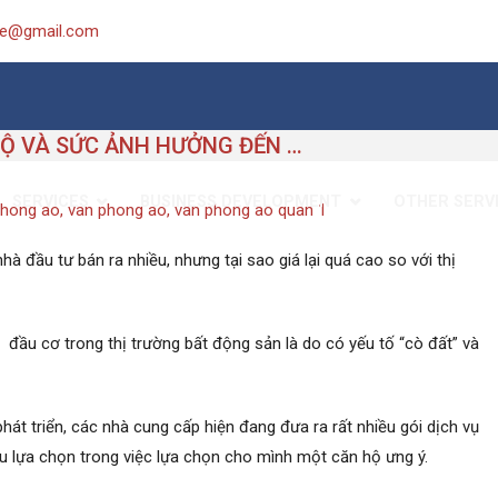
ice@gmail.com
THỊ TRƯỜNG CĂN HỘ VÀ SỨC ẢNH HƯỞNG ĐẾN DỊCH VỤ CHO THUÊ VĂN PHÒNG ẢO
SERVICES
BUSINESS DEVELOPMENT
OTHER SERV
phong ao
,
van phong ao
,
van phong ao quan 1
 đầu tư bán ra nhiều, nhưng tại sao giá lại quá cao so với thị
ệc đầu cơ trong thị trường bất động sản là do có yếu tố “cò đất” và
át triển, các nhà cung cấp hiện đang đưa ra rất nhiều gói dịch vụ
u lựa chọn trong việc lựa chọn cho mình một căn hộ ưng ý.