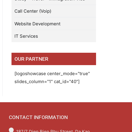
Call Center (Voip)
Website Development
IT Services
OUR PARTNER
[logoshowcase center_mode="true"
slides_column="1" cat_id="40"]
CONTACT INFORMATION
187/7 Dien Bien Phu Street, Da Kao