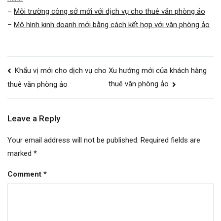
–
Môi trường công sở mới với dịch vụ cho thuê văn phòng ảo
–
Mô hình kinh doanh mới bằng cách kết hợp với văn phòng ảo
Post
Khẩu vị mới cho dịch vụ cho
Xu hướng mới của khách hàng
navigation
thuê văn phòng ảo
thuê văn phòng ảo
Leave a Reply
Your email address will not be published.
Required fields are
marked
*
Comment
*