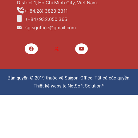
District 1, Ho Chi Minh City, Viet Nam.
(+84.28) 3823 2311
(+84) 932.050.365
sg.sgoffice@gmail.com
Bản quyền © 2019 thuộc về
Saigon-Office
. Tất cả các quyền.
Thiết kế website
NetSoft Solution™