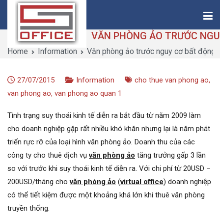
Skip
to
content
Home
Information
Văn phòng ảo trước nguy cơ bất động s
Saigon-Office
Saving Is Solution
27/07/2015
Information
cho thue van phong ao
,
van phong ao
,
van phong ao quan 1
Tình trạng suy thoái kinh tế diễn ra bắt đầu từ năm 2009 làm
cho doanh nghiệp gặp rất nhiều khó khăn nhưng lại là năm phát
triển rực rỡ của loại hình văn phòng ảo. Doanh thu của các
công ty cho thuê dịch vụ
văn phòng ảo
tăng trưởng gấp 3 lần
so với trước khi suy thoái kinh tế diễn ra. Với chi phí từ 20USD –
200USD/tháng cho
văn phòng ảo
(
virtual office
) doanh nghiệp
có thể tiết kiệm được một khoảng khá lớn khi thuê văn phòng
truyền thống.