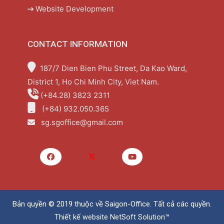
Website Development
CONTACT INFORMATION
187/7 Dien Bien Phu Street, Da Kao Ward,
District 1, Ho Chi Minh City, Viet Nam.
(+84.28) 3823 2311
(+84) 932.050.365
sg.sgoffice@gmail.com
Bản quyền © 2019 thuộc về
Saigon-Office
. Tất cả các quyền.
Thiết kế website
NetSoft Solution™